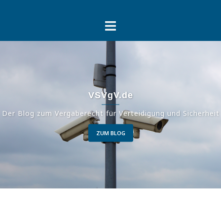
Springe
zum
Inhalt
VSVgV.de
Der Blog zum Vergaberecht für Verteidigung und Sicherheit
ZUM BLOG