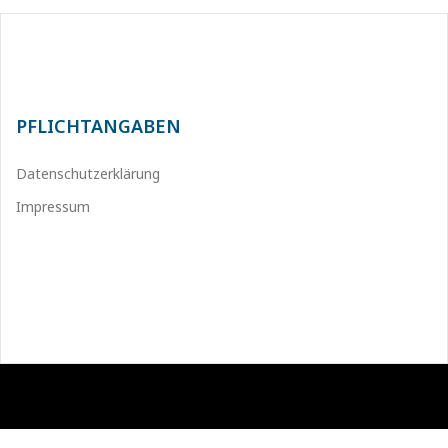
PFLICHTANGABEN
Datenschutzerklärung
Impressum
Stolz präsentiert von WordPress
|
Theme:
Sydney
by aThemes.