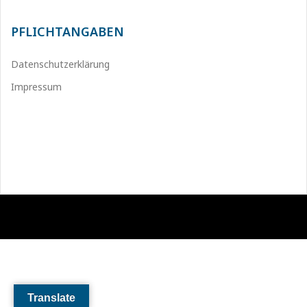
PFLICHTANGABEN
Datenschutzerklärung
Impressum
Stolz präsentiert von WordPress
|
Theme:
Sydney
by aThemes.
Translate