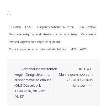
13.4.2016
E S & T
Europäische Sicherheit & Technik
OLG Düsseldorf
Vergabe verteidigungs- und sicherheitsspezifischer Aufträge
Vergaberecht
Verhandlungsverfahren wegen Dringlichkeit
Verteidigungs- und sicherheitsspezifische Aufträge
VII-Verg 46/15
⟵
Verhandlungsverfahren
18. DWT-
Beitrags-
wegen Dringlichkeit nur
Marineworkshop vom
Navigation
ausnahmsweise erlaubt
26.-28.09.2016 in
(OLG Düsseldorf,
Linstow
⟶
13.04.2016, VII-Verg
46/15)