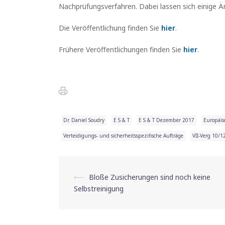
Nachprüfungsverfahren. Dabei lassen sich einige 
Die Veröffentlichung finden Sie
hier
.
Frühere Veröffentlichungen finden Sie
hier
.
Dr. Daniel Soudry
E S & T
E S & T Dezember 2017
Europäis
Verteidigungs- und sicherheitsspezifische Aufträge
VII-Verg 10/1
⟵
Bloße Zusicherungen sind noch keine
Beitrags-
Selbstreinigung
Navigation