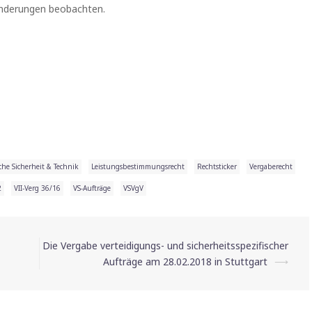
Änderungen beobachten.
che Sicherheit & Technik
Leistungsbestimmungsrecht
Rechtsticker
Vergaberecht
2
VII-Verg 36/16
VS-Aufträge
VSVgV
Die Vergabe verteidigungs- und sicherheitsspezifischer
Aufträge am 28.02.2018 in Stuttgart
⟶