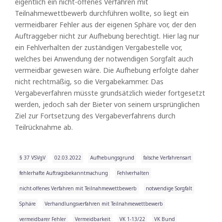
eigentlich ein nicht-offenes Verfahren mit
Teilnahmewettbewerb durchführen wollte, so liegt ein
vermeidbarer Fehler aus der eigenen Sphäre vor, der den
Auftraggeber nicht zur Aufhebung berechtigt. Hier lag nur
ein Fehlverhalten der zuständigen Vergabestelle vor,
welches bei Anwendung der notwendigen Sorgfalt auch
vermeidbar gewesen wäre. Die Aufhebung erfolgte daher
nicht rechtmäßig, so die Vergabekammer. Das
Vergabeverfahren müsste grundsätzlich wieder fortgesetzt
werden, jedoch sah der Bieter von seinem ursprünglichen
Ziel zur Fortsetzung des Vergabeverfahrens durch
Teilrücknahme ab.
§ 37 VSVgV
02.03.2022
Aufhebungsgrund
falsche Verfahrensart
fehlerhafte Auftragsbekanntmachung
Fehlverhalten
nicht-offenes Verfahren mit Teilnahmewettbewerb
notwendige Sorgfalt
Sphäre
Verhandlungsverfahren mit Teilnahmewettbewerb
vermeidbarer Fehler
Vermeidbarkeit
VK 1-13/22
VK Bund