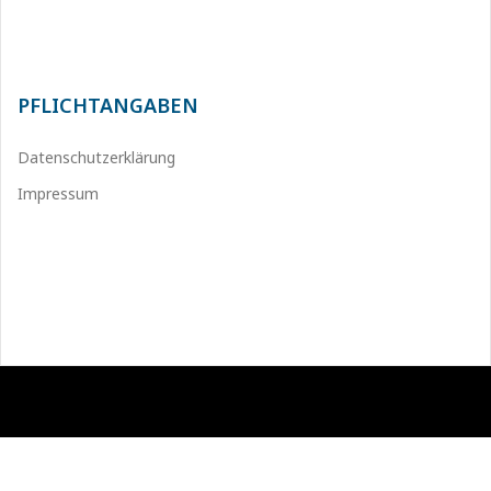
PFLICHTANGABEN
Datenschutzerklärung
Impressum
Stolz präsentiert von WordPress
|
Theme:
Sydney
by aThemes.