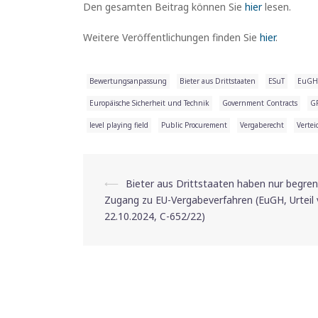
Den gesamten Beitrag können Sie
hier
lesen.
Weitere Veröffentlichungen finden Sie
hier
.
Bewertungsanpassung
Bieter aus Drittstaaten
ESuT
EuGH 
Europäische Sicherheit und Technik
Government Contracts
G
level playing field
Public Procurement
Vergaberecht
Vertei
⟵
Bieter aus Drittstaaten haben nur begren
Beitrags-
Zugang zu EU-Vergabeverfahren (EuGH, Urteil
22.10.2024, C-652/22)
Navigation