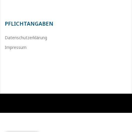
PFLICHTANGABEN
Datenschutzerklärung
Impressum
Stolz präsentiert von WordPress
|
Theme:
Sydney
by aThemes.