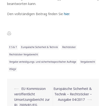
beantworten kann.
Den vollständigen Beitrag finden Sie
hier
.
E S & T
Europäische Sicherheit & Technik
Rechtsticker
Rechtsticker Vergaberecht
Vergabe verteidigungs- und sicherheitsspezifischer Aufträge
Vergaberecht
VSVgV
⟵
EU-Kommission
Europäische Sicherheit &
Beitrags-
veröffentlicht
Technik – Rechtsticker –
Navigation
Umsetzungsbericht zur
Ausgabe 04/2017
⟶
RL 2009/81/EG