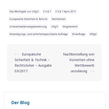
Das Wichtigste zur UVgO
E S & T
E S & T April 2017
Europäische Sicherheit & Technik
Rechtsticker
Unterschwellenvergabeordnung
UVgO
Vergaberecht
Verteidigungs- und sicherheitsspezifische Aufträge
VS-Aufträge
VSVgV
⟵
Europäische
Nachbestellung von
Beitrags-
Sicherheit & Technik –
Korvetten ohne
Navigation
Rechtsticker – Ausgabe
Wettbewerb
03/2017
unzulässig
⟶
Der Blog