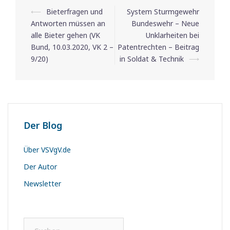
⟵
Bieterfragen und
System Sturmgewehr
Beitrags-
Antworten müssen an
Bundeswehr – Neue
Navigation
alle Bieter gehen (VK
Unklarheiten bei
Bund, 10.03.2020, VK 2 –
Patentrechten – Beitrag
9/20)
in Soldat & Technik
⟶
Der Blog
Über VSVgV.de
Der Autor
Newsletter
Suchen